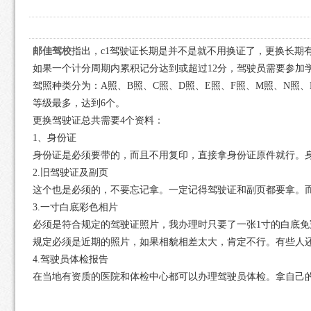
邮佳驾校
指出，c1驾驶证长期是并不是就不用换证了，更换长期
如果一个计分周期内累积记分达到或超过12分，驾驶员需要参加
驾照种类分为：A照、B照、C照、D照、E照、F照、M照、N照、P照
等级最多，达到6个。
更换驾驶证总共需要4个资料：
1、身份证
身份证是必须要带的，而且不用复印，直接拿身份证原件就行。
2.旧驾驶证及副页
这个也是必须的，不要忘记拿。一定记得驾驶证和副页都要拿。
3.一寸白底彩色相片
必须是符合规定的驾驶证照片，我办理时只要了一张1寸的白底
规定必须是近期的照片，如果相貌相差太大，肯定不行。有些人
4.驾驶员体检报告
在当地有资质的医院和体检中心都可以办理驾驶员体检。拿自己