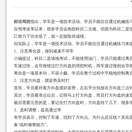
邮佳驾校
指出，学车是一项技术活动。学员不能仅仅通过机械练习
自驾考改革以来，很多学员会抱怨科目二太难。但因为科目二是场
己努力下功夫练了，就一定能取得成绩。
但实际上，学车是一项技术活动。学员不能仅仅通过机械练习来提
1、注意离合器，做到减速不停车
小编提过，科目二是场地考试，不能使用油门，学员只能通过离
车速过快，会导致错过打方向盘的理想时机，而车速过慢则会导
离合是一项基本功，不容小觑。学员在整个过程中平稳地控制离
2、注意方向盘，摆姿势及时打
首先，学员要对着方向盘摆好姿势，左右手分别放在方向盘三点
其次，学员看准点位后，记得马上打方向盘，而且打方向盘的速
最后需要注意的是，要记住打方向盘时，方向盘转了几下。很多
3、及时调整，提高通过率
有学员表示，控制了车速，找到了方向点。为什么还压线？其实原
备“临时修整能力”。