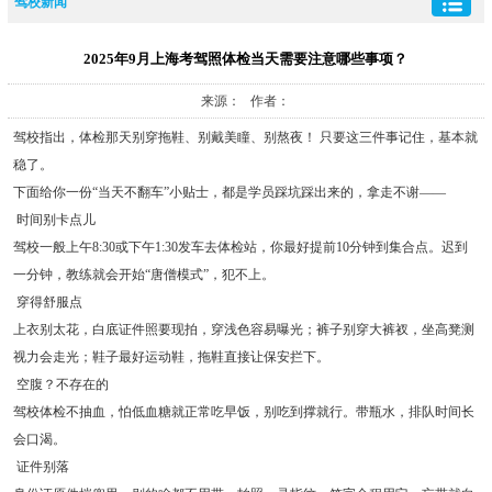
驾校新闻
2025年9月上海考驾照体检当天需要注意哪些事项？
来源： 作者：
驾校指出，体检那天别穿拖鞋、别戴美瞳、别熬夜！ 只要这三件事记住，基本就
稳了。
下面给你一份“当天不翻车”小贴士，都是学员踩坑踩出来的，拿走不谢——
时间别卡点儿
驾校一般上午8:30或下午1:30发车去体检站，你最好提前10分钟到集合点。迟到
一分钟，教练就会开始“唐僧模式”，犯不上。
穿得舒服点
上衣别太花，白底证件照要现拍，穿浅色容易曝光；裤子别穿大裤衩，坐高凳测
视力会走光；鞋子最好运动鞋，拖鞋直接让保安拦下。
空腹？不存在的
驾校体检不抽血，怕低血糖就正常吃早饭，别吃到撑就行。带瓶水，排队时间长
会口渴。
证件别落