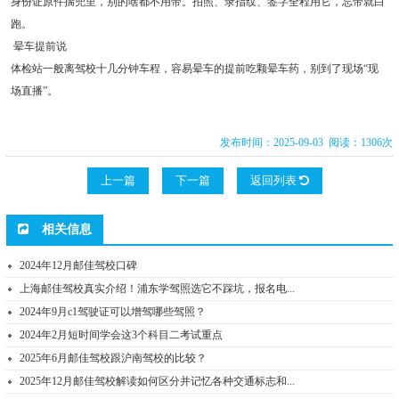
身份证原件揣兜里，别的啥都不用带。拍照、录指纹、签字全程用它，忘带就白
跑。
晕车提前说
体检站一般离驾校十几分钟车程，容易晕车的提前吃颗晕车药，别到了现场“现
场直播”。
发布时间：2025-09-03 阅读：1306次
上一篇
下一篇
返回列表
相关信息
2024年12月邮佳驾校口碑
上海邮佳驾校真实介绍！浦东学驾照选它不踩坑，报名电...
2024年9月c1驾驶证可以增驾哪些驾照？
2024年2月短时间学会这3个科目二考试重点
2025年6月邮佳驾校跟沪南驾校的比较？
2025年12月邮佳驾校解读如何区分并记忆各种交通标志和...