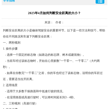
学车指南
2025年4月如何判断安全距离的大小？
来源： 作者：
判断安全距离的大小是确保驾驶安全的重要环节。以下是一些方法和技巧，帮助
你在不同路况和车速下判断安全距离：
一、两秒规则
1. 操作步骤
- 选择一个固定的标志物（如路边的标志牌、树木或建筑物）。
- 当前车经过该标志物时，开始在心里默数“一千零一、一千零二”（大约两
秒）。
- 如果在你数完“一千零二”之前，你的车也经过了该标志物，说明你的车距过
近，需要适当拉开距离。
2. 适用场景
- 适用于大多数干燥路面和中低速行驶的情况。
- 在湿滑路面或高速行驶时，可以将时间延长到3 - 4秒。
二、三秒规则（高速行驶）