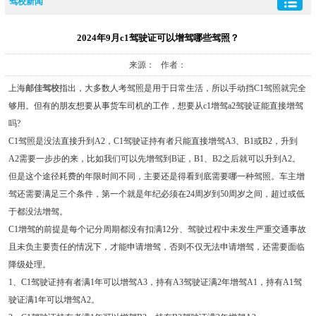
驾校新闻
2024年9月c1驾驶证可以增驾哪些驾照？
来源： 作者：
上海
邮佳驾校
指出，大多数人考驾照是用于日常生活，所以手动挡C1驾照就完全
够用。但有的朋友想要从事货车司机的工作，想要从c1增驾a2驾驶证能直接增驾
吗?
C1驾照是没法直接升到A2，C1驾驶证持有者只能直接增驾A3、B1或B2，升到
A2需要一步步的来，比如我们可以先增驾到B证，B1、B2之后就可以升到A2。
但是这个途径耗费的年限时间不同，主要还是得看到底需要哪一种驾照。车主增
驾还需要满足三个条件，第一个就是年纪必须在24周岁到50周岁之间，超过或低
于都没法增驾。
C1增驾的前提是每个记分周期都没有扣满12分、驾驶过程中未发生严重交通事故
且未负主要责任的情况下，才能申请增驾，否则不仅无法申请增驾，还需要面临
降级处理。
1、C1驾驶证持有者满1年可以增驾A3，持有A3驾驶证满2年增驾A1，持有A1驾
驶证满1年可以增驾A2。