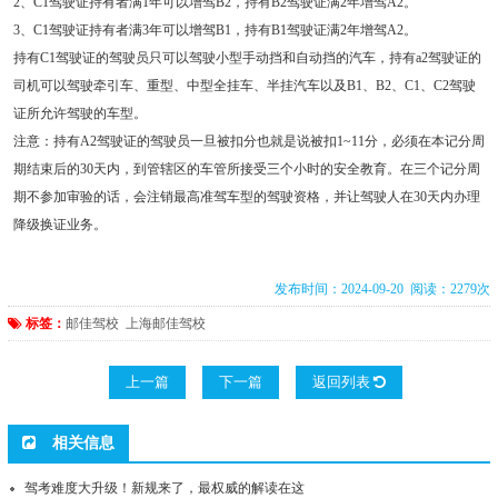
2、C1驾驶证持有者满1年可以增驾B2，持有B2驾驶证满2年增驾A2。
3、C1驾驶证持有者满3年可以增驾B1，持有B1驾驶证满2年增驾A2。
持有C1驾驶证的驾驶员只可以驾驶小型手动挡和自动挡的汽车，持有a2驾驶证的
司机可以驾驶牵引车、重型、中型全挂车、半挂汽车以及B1、B2、C1、C2驾驶
证所允许驾驶的车型。
注意：持有A2驾驶证的驾驶员一旦被扣分也就是说被扣1~11分，必须在本记分周
期结束后的30天内，到管辖区的车管所接受三个小时的安全教育。在三个记分周
期不参加审验的话，会注销最高准驾车型的驾驶资格，并让驾驶人在30天内办理
降级换证业务。
发布时间：2024-09-20 阅读：2279次
标签：
邮佳驾校
上海邮佳驾校
上一篇
下一篇
返回列表
相关信息
驾考难度大升级！新规来了，最权威的解读在这