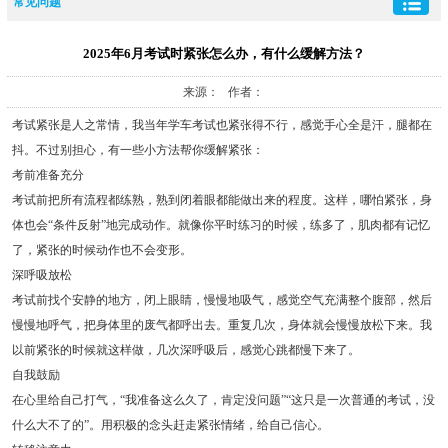
常见问题
2025年6月考试时紧张怎么办，有什么缓解方法？
来源： 作者：
考试紧张是人之常情，我当年学车考试也紧张得不行，感觉手心全是汗，腿都在
抖。不过别担心，有一些小方法帮你缓解紧张：
考前准备充分
考试前把所有流程都练熟，熟到闭着眼都能做出来的程度。这样，哪怕紧张，身
体也会“条件反射”地完成动作。就像你平时练习的时候，练多了，肌肉都有记忆
了，紧张的时候动作也不会变形。
深呼吸放松
考试前找个安静的地方，闭上眼睛，慢慢地吸气，感觉空气充满整个腹部，然后
慢慢地呼气，把身体里的废气都呼出去。重复几次，身体就会慢慢放松下来。我
以前紧张的时候就这样做，几次深呼吸后，感觉心跳都慢下来了。
自我鼓励
在心里给自己打气，“我准备这么久了，肯定没问题”“这只是一次普通的考试，没
什么大不了的”。用积极的念头赶走紧张情绪，给自己信心。