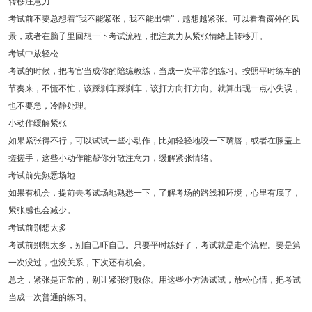
转移注意力
考试前不要总想着“我不能紧张，我不能出错”，越想越紧张。可以看看窗外的风
景，或者在脑子里回想一下考试流程，把注意力从紧张情绪上转移开。
考试中放轻松
考试的时候，把考官当成你的陪练教练，当成一次平常的练习。按照平时练车的
节奏来，不慌不忙，该踩刹车踩刹车，该打方向打方向。就算出现一点小失误，
也不要急，冷静处理。
小动作缓解紧张
如果紧张得不行，可以试试一些小动作，比如轻轻地咬一下嘴唇，或者在膝盖上
搓搓手，这些小动作能帮你分散注意力，缓解紧张情绪。
考试前先熟悉场地
如果有机会，提前去考试场地熟悉一下，了解考场的路线和环境，心里有底了，
紧张感也会减少。
考试前别想太多
考试前别想太多，别自己吓自己。只要平时练好了，考试就是走个流程。要是第
一次没过，也没关系，下次还有机会。
总之，紧张是正常的，别让紧张打败你。用这些小方法试试，放松心情，把考试
当成一次普通的练习。