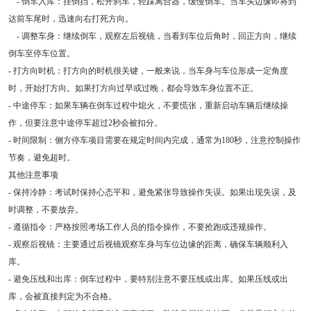
- 倒车入库：挂倒挡，松开刹车，轻踩离合器，缓慢倒车。当车头边缘即将到
达前车尾时，迅速向右打死方向。
- 调整车身：继续倒车，观察左后视镜，当看到车位后角时，回正方向，继续
倒车至停车位置。
- 打方向时机：打方向的时机很关键，一般来说，当车身与车位形成一定角度
时，开始打方向。如果打方向过早或过晚，都会导致车身位置不正。
- 中途停车：如果车辆在倒车过程中熄火，不要慌张，重新启动车辆后继续操
作，但要注意中途停车超过2秒会被扣分。
- 时间限制：侧方停车项目需要在规定时间内完成，通常为180秒，注意控制操作
节奏，避免超时。
其他注意事项
- 保持冷静：考试时保持心态平和，避免紧张导致操作失误。如果出现失误，及
时调整，不要放弃。
- 遵循指令：严格按照考场工作人员的指令操作，不要抢跑或违规操作。
- 观察后视镜：主要通过后视镜观察车身与车位边缘的距离，确保车辆顺利入
库。
- 避免压线和出库：倒车过程中，要特别注意不要压线或出库。如果压线或出
库，会被直接判定为不合格。